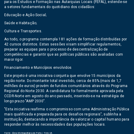
para os Estudos e Formação nas Autarquias Locais (FEFAL), estende-se
a setores fundamentais do quotidiano dos cidadãos:
Educação e Ação Social;
Saúde e Habitação;
Cultura e Transportes.
Ao todo, o programa contempla 181 ações de formação distribuídas por
42 cursos distintos. Estas sessões visam simplificar regulamentos,
preparar as equipas para o processo de descentralização de
competências e garantir que as políticas públicas são avaliadas com
maior rigor.
Financiamento e Municípios envolvidos
Este projeto é uma iniciativa conjunta que envolve 15 municípios da
região norte. Do montante total investido, cerca de 85% (mais de 1,7
milhões de euros) provém de fundos comunitários através do Programa
Regional do Norte 2030. A candidatura foi formalmente aprovada pela
CCDR-Norte em agosto do ano passado, inserindo-se na estratégia de
longo prazo "AMP 2030".
"Esta iniciativa reafirma o compromisso com uma Administração Pública
mais qualificada e preparada para os desafios regionais", sublinha a
instituição, destacando a importância de valorizar o capital humano para
responder melhor às necessidades das populações locais.
Fonte - Área Metropolitana do Porto / Foto:IA