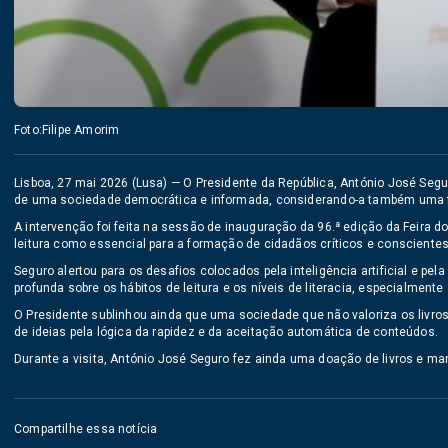
Foto:Filipe Amorim
Lisboa, 27 mai 2026 (Lusa) — O Presidente da República, António José Segur
de uma sociedade democrática e informada, considerando-a também uma fe
A intervenção foi feita na sessão de inauguração da 96.ª edição da Feira d
leitura como essencial para a formação de cidadãos críticos e conscientes
Seguro alertou para os desafios colocados pela inteligência artificial e p
profunda sobre os hábitos de leitura e os níveis de literacia, especialmente
O Presidente sublinhou ainda que uma sociedade que não valoriza os livros 
de ideias pela lógica da rapidez e da aceitação automática de conteúdos.
Durante a visita, António José Seguro fez ainda uma doação de livros e ma
Compartilhe essa notícia