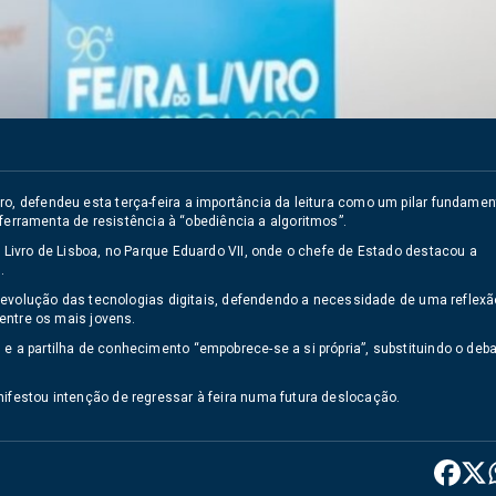
o, defendeu esta terça-feira a importância da leitura como um pilar fundamen
rramenta de resistência à “obediência a algoritmos”.
o Livro de Lisboa, no Parque Eduardo VII, onde o chefe de Estado destacou a
.
ela evolução das tecnologias digitais, defendendo a necessidade de uma reflexã
 entre os mais jovens.
e a partilha de conhecimento “empobrece-se a si própria”, substituindo o deb
nifestou intenção de regressar à feira numa futura deslocação.