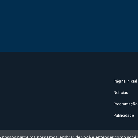
Página Inicial
Notícias
Programação
Publicidade
 e nossos parceiros possamos lembrar de você e entender como você u