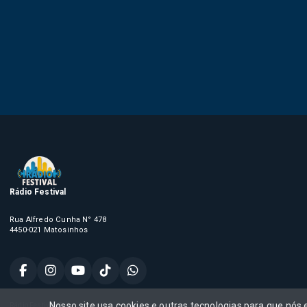
Rádio Festival
Rua Alfredo Cunha N° 478
4450-021 Matosinhos
Nosso site usa cookies e outras tecnologias para que nós
Rádio Festival, Todos os direitos reservados,