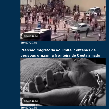
Sociedade
30/07/2026
Pressão migratória ao limite: centenas de
pessoas cruzam a fronteira de Ceuta a nado
Sociedade
30/07/2026