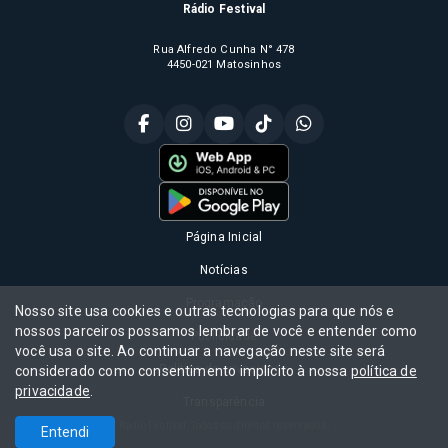
Rádio Festival
Rua Alfredo Cunha N° 478
4450-021 Matosinhos
Página Inicial
Notícias
Programação
Nosso site usa cookies e outras tecnologias para que nós e
nossos parceiros possamos lembrar de você e entender como
Publicidade
você usa o site. Ao continuar a navegação neste site será
Política de privacidade
considerado como consentimento implícito à nossa
política de
privacidade
.
Transparência
Rádio Festival, Todos os direitos reservados,
Entendi