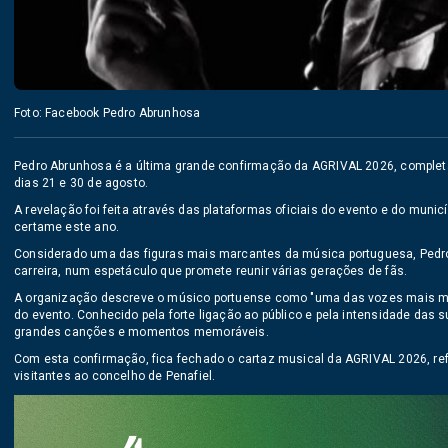
Foto: Facebook Pedro Abrunhosa
Pedro Abrunhosa é a última grande confirmação da AGRIVAL 2026, completand
dias 21 e 30 de agosto.
A revelação foi feita através das plataformas oficiais do evento e do munic
certame este ano.
Considerado uma das figuras mais marcantes da música portuguesa, Pedr
carreira, num espetáculo que promete reunir várias gerações de fãs.
A organização descreve o músico portuense como "uma das vozes mais ma
do evento. Conhecido pela forte ligação ao público e pela intensidade das 
grandes canções e momentos memoráveis.
Com esta confirmação, fica fechado o cartaz musical da AGRIVAL 2026, refo
visitantes ao concelho de Penafiel.