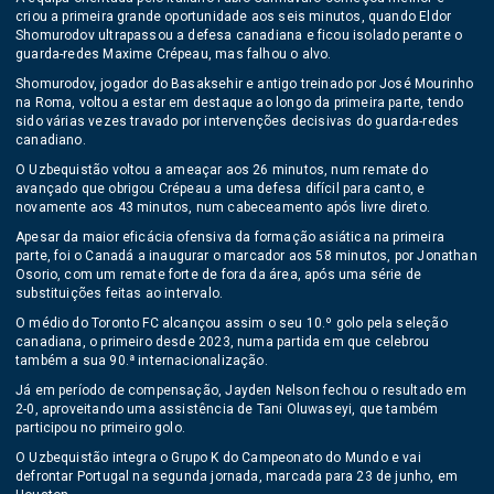
criou a primeira grande oportunidade aos seis minutos, quando Eldor
Shomurodov ultrapassou a defesa canadiana e ficou isolado perante o
guarda-redes Maxime Crépeau, mas falhou o alvo.
Shomurodov, jogador do Basaksehir e antigo treinado por José Mourinho
na Roma, voltou a estar em destaque ao longo da primeira parte, tendo
sido várias vezes travado por intervenções decisivas do guarda-redes
canadiano.
O Uzbequistão voltou a ameaçar aos 26 minutos, num remate do
avançado que obrigou Crépeau a uma defesa difícil para canto, e
novamente aos 43 minutos, num cabeceamento após livre direto.
Apesar da maior eficácia ofensiva da formação asiática na primeira
parte, foi o Canadá a inaugurar o marcador aos 58 minutos, por Jonathan
Osorio, com um remate forte de fora da área, após uma série de
substituições feitas ao intervalo.
O médio do Toronto FC alcançou assim o seu 10.º golo pela seleção
canadiana, o primeiro desde 2023, numa partida em que celebrou
também a sua 90.ª internacionalização.
Já em período de compensação, Jayden Nelson fechou o resultado em
2-0, aproveitando uma assistência de Tani Oluwaseyi, que também
participou no primeiro golo.
O Uzbequistão integra o Grupo K do Campeonato do Mundo e vai
defrontar Portugal na segunda jornada, marcada para 23 de junho, em