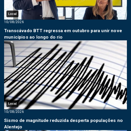
Local
10/08/2026
Transcávado BTT regressa em outubro para unir nove
municípios ao longo do rio
Local
10/08/2026
Sismo de magnitude reduzida desperta populações no
Alentejo