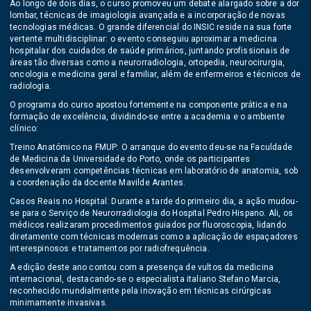
Ao longo de dois dias, o curso promoveu um debate alargado sobre a dor
lombar, técnicas de imagiologia avançada e a incorporação de novas
tecnologias médicas. O grande diferencial do INSIC reside na sua forte
vertente multidisciplinar: o evento conseguiu aproximar a medicina
hospitalar dos cuidados de saúde primários, juntando profissionais de
áreas tão diversas como a neurorradiologia, ortopedia, neurocirurgia,
oncologia e medicina geral e familiar, além de enfermeiros e técnicos de
radiologia.
O programa do curso apostou fortemente na componente prática e na
formação de excelência, dividindo-se entre a academia e o ambiente
clínico:
Treino Anatómico na FMUP: O arranque do evento deu-se na Faculdade
de Medicina da Universidade do Porto, onde os participantes
desenvolveram competências técnicas em laboratório de anatomia, sob
a coordenação da docente Mavilde Arantes.
Casos Reais no Hospital: Durante a tarde do primeiro dia, a ação mudou-
se para o Serviço de Neurorradiologia do Hospital Pedro Hispano. Ali, os
médicos realizaram procedimentos guiados por fluoroscopia, lidando
diretamente com técnicas modernas como a aplicação de espaçadores
interespinosos e tratamentos por radiofrequência.
A edição deste ano contou com a presença de vultos da medicina
internacional, destacando-se o especialista italiano Stefano Marcia,
reconhecido mundialmente pela inovação em técnicas cirúrgicas
minimamente invasivas.