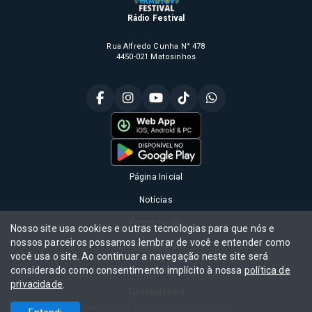
Rádio Festival
Rua Alfredo Cunha N° 478
4450-021 Matosinhos
Página Inicial
Notícias
Programação
Nosso site usa cookies e outras tecnologias para que nós e
nossos parceiros possamos lembrar de você e entender como
Publicidade
você usa o site. Ao continuar a navegação neste site será
Política de privacidade
considerado como consentimento implícito à nossa
política de
privacidade
.
Transparência
Rádio Festival, Todos os direitos reservados,