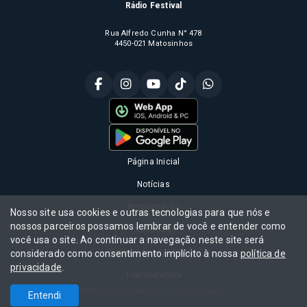
Rádio Festival
Rua Alfredo Cunha N° 478
4450-021 Matosinhos
Página Inicial
Notícias
Programação
Nosso site usa cookies e outras tecnologias para que nós e
nossos parceiros possamos lembrar de você e entender como
Publicidade
você usa o site. Ao continuar a navegação neste site será
Política de privacidade
considerado como consentimento implícito à nossa
política de
privacidade
.
Transparência
Rádio Festival, Todos os direitos reservados,
Entendi