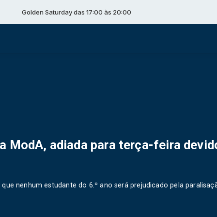
n Saturday das 17:00 às 20:00
a ModA, adiada para terça-feira devid
 que nenhum estudante do 6.º ano será prejudicado pela paralisaç