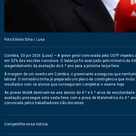
Foto:Estela Silva / Lusa
Coimbra, 03 jun 2026 (Lusa) — A greve geral convocada pela CGTP impediu
em 52% das escolas nacionais. O balanço foi avançado pelo ministro da Ed
reagendamento da avaliação do 6.º ano para a próxima terça-feira.
À margem de um evento em Coimbra, o governante assegurou que nenhum es
laboral. O ministério tinha já preparado um plano de contingência que incl
resultados com os alunos que conseguiram completar o exame hoje.
As provas ModA destinam-se aos alunos do 4.º e 6.º anos de escolaridade e
avaliação prossegue esta sexta-feira com a prova de Matemática do 4.º an
convocada pelos trabalhadores não docentes.
Compartilhe essa notícia