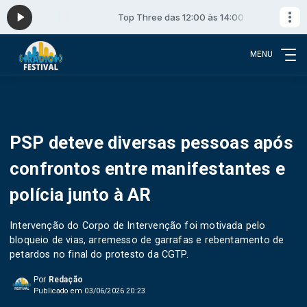
s 14:00
Top Three das 12:00 às 14:00
MENU
PSP deteve diversas pessoas após
confrontos entre manifestantes e
polícia junto à AR
Intervenção do Corpo de Intervenção foi motivada pelo
bloqueio de vias, arremesso de garrafas e rebentamento de
petardos no final do protesto da CGTP.
Por
Redação
Publicado em 03/06/2026 20:23