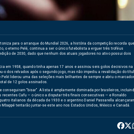
ntoniza para o arranque do Mundial 2026, a história da competição recorda que
o eterno Pelé, continua a ser o único futebolista a erguer três troféus
edição de 2030, dado que nenhum dos atuais jogadores no ativo possui dois
écia em 1958, quando tinha apenas 17 anos e assinou seis golos decisivos na
ou-o dos relvados após o segundo jogo, mas não impediu a revalidação do títu
e Pelé liderou uma das seleções mais brilhantes de sempre e abriu o marcado
total de 12 golos assinados.
conseguiram "bisar". A lista é amplamente dominada por brasileiros, incluin
s recentes Cafu — o único a disputar três finais consecutivas — e Ronaldo
atro italianos da década de 1930 e o argentino Daniel Passarella alcançara
an Mbappé tentarão juntar-se este ano nos Estados Unidos, México e Canadá.