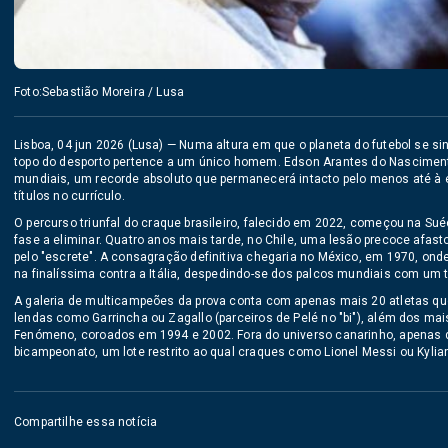
Foto:Sebastião Moreira / Lusa
Lisboa, 04 jun 2026 (Lusa) — Numa altura em que o planeta do futebol se si
topo do desporto pertence a um único homem. Edson Arantes do Nascimento, 
mundiais, um recorde absoluto que permanecerá intacto pelo menos até à 
títulos no currículo.
O percurso triunfal do craque brasileiro, falecido em 2022, começou na Su
fase a eliminar. Quatro anos mais tarde, no Chile, uma lesão precoce afast
pelo "escrete". A consagração definitiva chegaria no México, em 1970, ond
na finalíssima contra a Itália, despedindo-se dos palcos mundiais com um 
A galeria de multicampeões da prova conta com apenas mais 20 atletas que 
lendas como Garrincha ou Zagallo (parceiros de Pelé no "bi"), além dos mai
Fenómeno, coroados em 1994 e 2002. Fora do universo canarinho, apenas qu
bicampeonato, um lote restrito ao qual craques como Lionel Messi ou Kyli
Compartilhe essa notícia