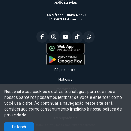
Rádio Festival
Rua Alfredo Cunha N° 478
4450-021 Matosinhos
Página Inicial
Notícias
Programação
Nosso site usa cookies e outras tecnologias para que nós e
nossos parceiros possamos lembrar de você e entender como
Publicidade
você usa o site. Ao continuar a navegação neste site será
Política de privacidade
considerado como consentimento implícito à nossa
política de
privacidade
.
Transparência
Rádio Festival, Todos os direitos reservados,
Entendi