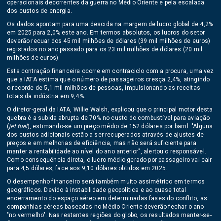
operacionais decorrentes da guerra no Médio Oriente e pela escalada
dos custos de energia.
Os dados apontam para uma descida na margem de lucro global de 4,2%
em 2025 para 2,0% este ano. Em termos absolutos, os lucros do setor
deverão recuar dos 45 mil milhões de dólares (39 mil milhões de euros)
registados no ano passado para os 23 mil milhões de dólares (20 mil
milhões de euros).
Esta contração financeira ocorre em contraciclo com a procura, uma vez
que a IATA estima que o número de passageiros cresça 2,4%, atingindo
o recorde de 5,1 mil milhões de pessoas, impulsionando as receitas
totais da indústria em 9,4%.
O diretor-geral da IATA, Willie Walsh, explicou que o principal motor desta
quebra é a subida abrupta de 70% no custo do combustível para aviação
(
jet fuel
), estimando-se um preço médio de 152 dólares por barril. "Alguns
dos custos adicionais estão a ser recuperados através de ajustes de
preços e em melhorias de eficiência, mas não será suficiente para
manter a rentabilidade ao nível do ano anterior", alertou o responsável.
Como consequência direta, o lucro médio gerado por passageiro vai cair
para 4,5 dólares, face aos 9,10 dólares obtidos em 2025.
O desempenho financeiro será também muito assimétrico em termos
geográficos. Devido à instabilidade geopolítica e ao quase total
encerramento do espaço aéreo em determinadas fases do conflito, as
companhias aéreas baseadas no Médio Oriente deverão fechar o ano
"no vermelho". Nas restantes regiões do globo, os resultados manter-se-