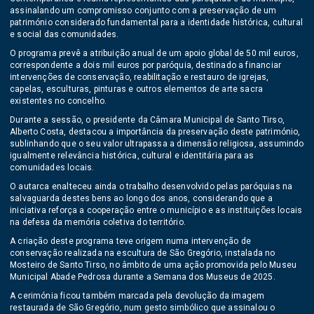
assinalando um compromisso conjunto com a preservação de um
património considerado fundamental para a identidade histórica, cultural
e social das comunidades.
O programa prevê a atribuição anual de um apoio global de 50 mil euros,
correspondente a dois mil euros por paróquia, destinado a financiar
intervenções de conservação, reabilitação e restauro de igrejas,
capelas, esculturas, pinturas e outros elementos de arte sacra
existentes no concelho.
Durante a sessão, o presidente da Câmara Municipal de Santo Tirso,
Alberto Costa
, destacou a importância da preservação deste património,
sublinhando que o seu valor ultrapassa a dimensão religiosa, assumindo
igualmente relevância histórica, cultural e identitária para as
comunidades locais.
O autarca enalteceu ainda o trabalho desenvolvido pelas paróquias na
salvaguarda destes bens ao longo dos anos, considerando que a
iniciativa reforça a cooperação entre o município e as instituições locais
na defesa da memória coletiva do território.
A criação deste programa teve origem numa intervenção de
conservação realizada na escultura de São Gregório, instalada no
Mosteiro de Santo Tirso, no âmbito de uma ação promovida pelo Museu
Municipal Abade Pedrosa durante a Semana dos Museus de 2025.
A cerimónia ficou também marcada pela devolução da imagem
restaurada de São Gregório, num gesto simbólico que assinalou o