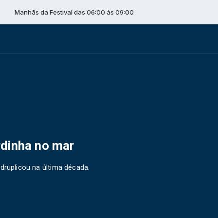
 Festival das 06:00 às 09:00
rdinha no mar
adruplicou na última década.