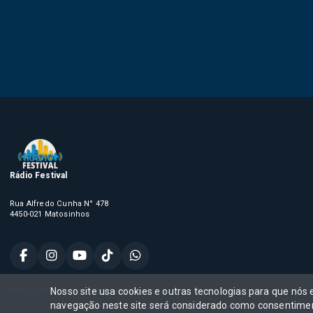
Rádio Festival
Rua Alfredo Cunha N° 478
4450-021 Matosinhos
Nosso site usa cookies e outras tecnologias para que nós
Rádio Festival, Todos os direitos reservados,
navegação neste site será considerado como consentimen