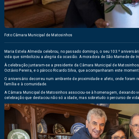
Foto:Câmara Municipal de Matosinhos
Maria Estela Almeida celebrou, no passado domingo, o seu 103.º aniversár
vida que simbolizou a alegria da ocasião. A moradora de São Mamede de Inf
À celebração juntaram-se a presidente da Câmara Municipal de Matosinho
Octávio Pereira
, e o pároco Ricardo Silva, que acompanharam este moment
O aniversário decorreu num ambiente de proximidade e afeto, onde foram r
família e à comunidade.
A Câmara Municipal de Matosinhos associou-se à homenagem, deixando vot
celebração que destacou não só a idade, mas sobretudo o percurso de vida