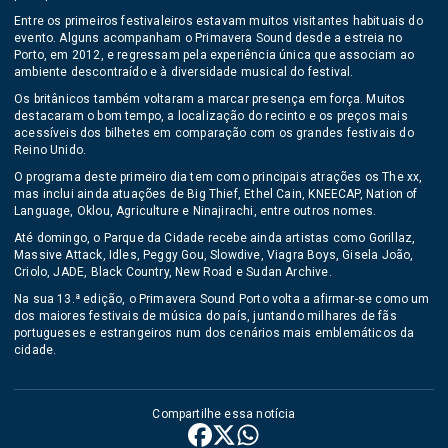
Entre os primeiros festivaleiros estavam muitos visitantes habituais do
evento. Alguns acompanham o Primavera Sound desde a estreia no
Porto, em 2012, e regressam pela experiência única que associam ao
ambiente descontraído e à diversidade musical do festival.
Os britânicos também voltaram a marcar presença em força. Muitos
destacaram o bom tempo, a localização do recinto e os preços mais
acessíveis dos bilhetes em comparação com os grandes festivais do
Reino Unido.
O programa deste primeiro dia tem como principais atrações os The xx,
mas inclui ainda atuações de Big Thief, Ethel Cain, KNEECAP, Nation of
Language, Oklou, Agriculture e Ninajirachi, entre outros nomes.
Até domingo, o Parque da Cidade recebe ainda artistas como Gorillaz,
Massive Attack, Idles, Peggy Gou, Slowdive, Viagra Boys, Gisela João,
Criolo, JADE, Black Country, New Road e Sudan Archive.
Na sua 13.ª edição, o Primavera Sound Porto volta a afirmar-se como um
dos maiores festivais de música do país, juntando milhares de fãs
portugueses e estrangeiros num dos cenários mais emblemáticos da
cidade.
Compartilhe essa notícia