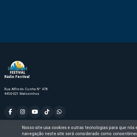
Rádio Festival
Rua Alfredo Cunha N° 478
4450-021 Matosinhos
Nosso site usa cookies e outras tecnologias para que nós
Rádio Festival, Todos os direitos reservados,
navegação neste site será considerado como consentimen