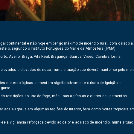
ugal continental estão hoje em perigo máximo de incêndio rural, com o risco a
Castelo, segundo o Instituto Português do Mar e da Atmosfera (IPMA).
rto, Aveiro, Braga, Vila Real, Bragança, Guarda, Viseu, Coimbra, Leiria,
 elevados e elevados de risco, numa situação que deverá manter-se pelo me
ções meteorológicas aumentam significativamente o risco de ignição e
lgarve.
indo restrições ao uso de fogo, máquinas agrícolas e outros equipamentos
 aos 40 graus em algumas regiões do interior, bem como noites tropicais e
e a vigilância reforçada devido ao calor e ao risco de incêndio, numa situa