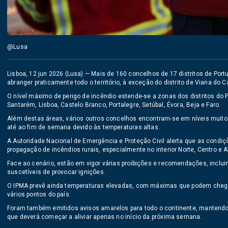
@Lusa
Lisboa, 12 jun 2026 (Lusa) — Mais de 160 concelhos de 17 distritos de Port
abranger praticamente todo o território, à exceção do distrito de Viana do 
O nível máximo de perigo de incêndio estende-se a zonas dos distritos do Po
Santarém, Lisboa, Castelo Branco, Portalegre, Setúbal, Évora, Beja e Faro.
Além destas áreas, vários outros concelhos encontram-se em níveis muito
até ao fim de semana devido às temperaturas altas.
A Autoridade Nacional de Emergência e Proteção Civil alerta que as condi
propagação de incêndios rurais, especialmente no interior Norte, Centro e A
Face ao cenário, estão em vigor várias proibições e recomendações, inclu
suscetíveis de provocar ignições.
O IPMA prevê ainda temperaturas elevadas, com máximas que podem chegar
vários pontos do país.
Foram também emitidos avisos amarelos para todo o continente, mantendo-s
que deverá começar a aliviar apenas no início da próxima semana.