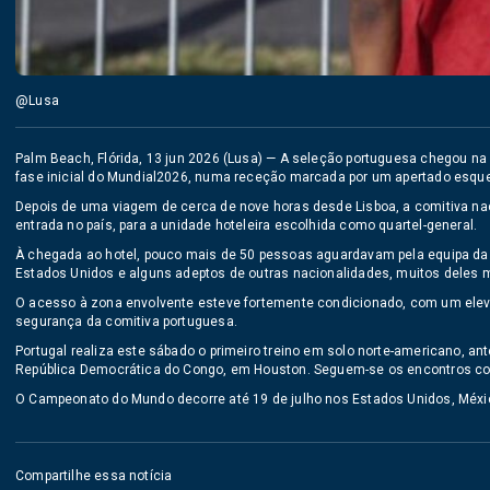
@Lusa
Palm Beach, Flórida, 13 jun 2026 (Lusa) — A seleção portuguesa chegou na 
fase inicial do Mundial2026, numa receção marcada por um apertado esqu
Depois de uma viagem de cerca de nove horas desde Lisboa, a comitiva naci
entrada no país, para a unidade hoteleira escolhida como quartel-general.
À chegada ao hotel, pouco mais de 50 pessoas aguardavam pela equipa da
Estados Unidos e alguns adeptos de outras nacionalidades, muitos deles mo
O acesso à zona envolvente esteve fortemente condicionado, com um elev
segurança da comitiva portuguesa.
Portugal realiza este sábado o primeiro treino em solo norte-americano, ant
República Democrática do Congo, em Houston. Seguem-se os encontros co
O Campeonato do Mundo decorre até 19 de julho nos Estados Unidos, Méxi
Compartilhe essa notícia