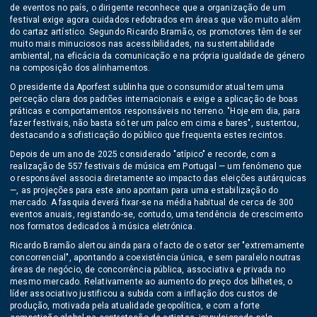
de eventos no país, o dirigente reconhece que a organização de um
festival exige agora cuidados redobrados em áreas que vão muito além
do cartaz artístico. Segundo Ricardo Bramão, os promotores têm de ser
muito mais minuciosos nas acessibilidades, na sustentabilidade
ambiental, na eficácia da comunicação e na própria igualdade de género
na composição dos alinhamentos.
O presidente da Aporfest sublinha que o consumidor atual tem uma
perceção clara dos padrões internacionais e exige a aplicação de boas
práticas e comportamentos responsáveis no terreno. "Hoje em dia, para
fazer festivais, não basta só ter um palco em cima e bares", sustentou,
destacando a sofisticação do público que frequenta estes recintos.
Depois de um ano de 2025 considerado "atípico" e recorde, com a
realização de 557 festivais de música em Portugal — um fenómeno que
o responsável associa diretamente ao impacto das eleições autárquicas
—, as projeções para este ano apontam para uma estabilização do
mercado. A fasquia deverá fixar-se na média habitual de cerca de 300
eventos anuais, registando-se, contudo, uma tendência de crescimento
nos formatos dedicados à música eletrónica.
Ricardo Bramão alertou ainda para o facto de o setor ser "extremamente
concorrencial", apontando a coexistência única, e sem paralelo noutras
áreas de negócio, de concorrência pública, associativa e privada no
mesmo mercado. Relativamente ao aumento do preço dos bilhetes, o
líder associativo justificou a subida com a inflação dos custos de
produção, motivada pela atualidade geopolítica, e com a forte