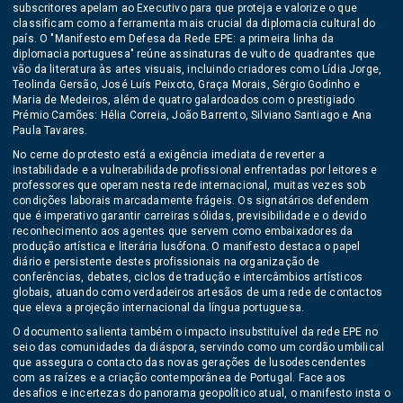
subscritores apelam ao Executivo para que proteja e valorize o que
classificam como a ferramenta mais crucial da diplomacia cultural do
país. O "Manifesto em Defesa da Rede EPE: a primeira linha da
diplomacia portuguesa" reúne assinaturas de vulto de quadrantes que
vão da literatura às artes visuais, incluindo criadores como Lídia Jorge,
Teolinda Gersão, José Luís Peixoto, Graça Morais, Sérgio Godinho e
Maria de Medeiros, além de quatro galardoados com o prestigiado
Prémio Camões: Hélia Correia, João Barrento, Silviano Santiago e Ana
Paula Tavares.
No cerne do protesto está a exigência imediata de reverter a
instabilidade e a vulnerabilidade profissional enfrentadas por leitores e
professores que operam nesta rede internacional, muitas vezes sob
condições laborais marcadamente frágeis. Os signatários defendem
que é imperativo garantir carreiras sólidas, previsibilidade e o devido
reconhecimento aos agentes que servem como embaixadores da
produção artística e literária lusófona. O manifesto destaca o papel
diário e persistente destes profissionais na organização de
conferências, debates, ciclos de tradução e intercâmbios artísticos
globais, atuando como verdadeiros artesãos de uma rede de contactos
que eleva a projeção internacional da língua portuguesa.
O documento salienta também o impacto insubstituível da rede EPE no
seio das comunidades da diáspora, servindo como um cordão umbilical
que assegura o contacto das novas gerações de lusodescendentes
com as raízes e a criação contemporânea de Portugal. Face aos
desafios e incertezas do panorama geopolítico atual, o manifesto insta o