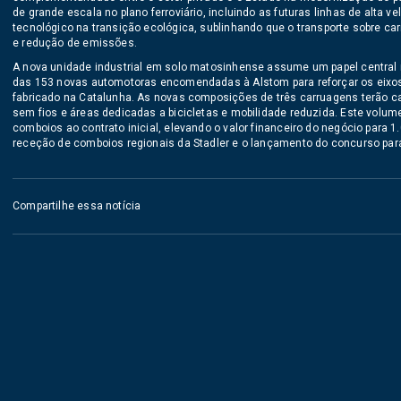
de grande escala no plano ferroviário, incluindo as futuras linhas de alta v
tecnológico na transição ecológica, sublinhando que o transporte sobre ca
e redução de emissões.
A nova unidade industrial em solo matosinhense assume um papel central n
das 153 novas automotoras encomendadas à Alstom para reforçar os eixos 
fabricado na Catalunha. As novas composições de três carruagens terão ca
sem fios e áreas dedicadas a bicicletas e mobilidade reduzida. Este volu
comboios ao contrato inicial, elevando o valor financeiro do negócio para 
receção de comboios regionais da Stadler e o lançamento do concurso para
Compartilhe essa notícia