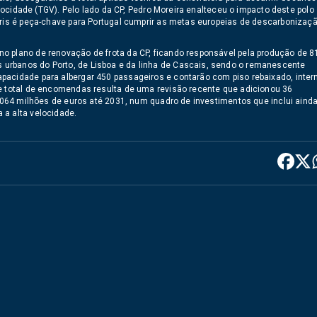
elocidade (TGV). Pelo lado da CP, Pedro Moreira enalteceu o impacto deste polo
rris é peça-chave para Portugal cumprir as metas europeias de descarbonizaç
o plano de renovação de frota da CP, ficando responsável pela produção de 8
urbanos do Porto, de Lisboa e da linha de Cascais, sendo o remanescente
pacidade para albergar 450 passageiros e contarão com piso rebaixado, inter
me total de encomendas resulta de uma revisão recente que adicionou 36
1.064 milhões de euros até 2031, num quadro de investimentos que inclui ainda
 a alta velocidade.