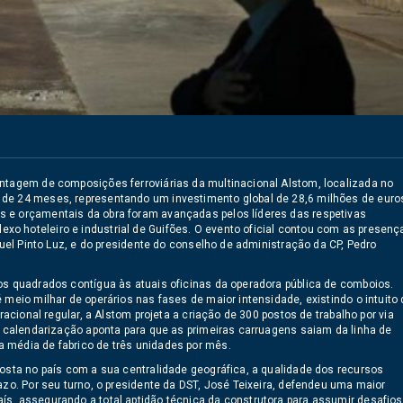
ontagem de composições ferroviárias da multinacional Alstom, localizada no
 de 24 meses, representando um investimento global de 28,6 milhões de euro
s e orçamentais da obra foram avançadas pelos líderes das respetivas
o hoteleiro e industrial de Guifões. O evento oficial contou com as presenç
guel Pinto Luz, e do presidente do conselho de administração da CP, Pedro
os quadrados contígua às atuais oficinas da operadora pública de comboios.
 meio milhar de operários nas fases de maior intensidade, existindo o intuito
racional regular, a Alstom projeta a criação de 300 postos de trabalho por via
 A calendarização aponta para que as primeiras carruagens saiam da linha de
 média de fabrico de três unidades por mês.
posta no país com a sua centralidade geográfica, a qualidade dos recursos
azo. Por seu turno, o presidente da DST, José Teixeira, defendeu uma maior
ís, assegurando a total aptidão técnica da construtora para assumir desafios