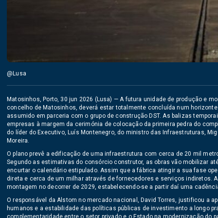
@Lusa
Matosinhos, Porto, 30 jun 2026 (Lusa) — A futura unidade de produção e m
concelho de Matosinhos, deverá estar totalmente concluída num horizonte
assumido em parceria com o grupo de construção DST. As balizas temporai
empresas à margem da cerimónia de colocação da primeira pedra do complex
do líder do Executivo, Luís Montenegro, do ministro das Infraestruturas, Mi
Moreira.
O plano prevê a edificação de uma infraestrutura com cerca de 20 mil metr
Segundo as estimativas do consórcio construtor, as obras vão mobilizar até
encurtar o calendário estipulado. Assim que a fábrica atingir a sua fase ope
direta e cerca de um milhar através de fornecedores e serviços indiretos.
montagem no decorrer de 2029, estabelecendo-se a partir daí uma cadência
O responsável da Alstom no mercado nacional, David Torres, justificou a a
humanos e a estabilidade das políticas públicas de investimento a longo pr
complementaridade entre o setor privado e o Estado na modernização do pa