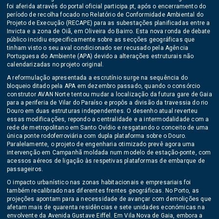
foi aferida através do portal oficial participa.pt, após o encerramento do
período de recolha focado no Relatório de Conformidade Ambiental do
Projeto de Execução (RECAPE) para as subestações planificadas entre a
Invicta e a zona de Oiã, em Oliveira do Bairro. Esta nova ronda de debate
público incidiu especificamente sobre as secções geográficas que
tinham visto o seu aval condicionado ser recusado pela Agência
Portuguesa do Ambiente (APA) devido a alterações estruturais não
calendarizadas no projeto original.
A reformulação apresentada a escrutínio surge na sequência do
bloqueio ditado pela APA em dezembro passado, quando o consórcio
construtor AVAN Norte tentou mudar a localização da futura gare de Gaia
para a periferia de Vilar do Paraíso e propôs a divisão da travessia do rio
Douro em duas estruturas independentes. O desenho atual reverteu
essas modificações, repondo a centralidade e a intermodalidade com a
rede de metropolitano em Santo Ovídio e resgatando o conceito de uma
única ponte rodoferroviária com dupla plataforma sobre o Douro.
Paralelamente, o projeto de engenharia otimizado prevê agora uma
intervenção em Campanhã moldada num modelo de estação-ponte, com
acessos aéreos de ligação às respetivas plataformas de embarque de
passageiros.
O impacto urbanístico nas zonas habitacionais e empresariais foi
também recalibrado nas diferentes frentes geográficas. No Porto, as
projeções apontam para a necessidade de avançar com demolições que
afetam mais de quarenta residências e sete unidades económicas na
envolvente da Avenida Gustave Eiffel. Em Vila Nova de Gaia, embora a