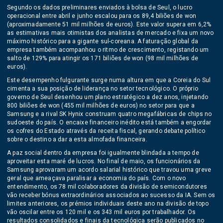
Segundo os dados preliminares enviados à bolsa de Seul, o lucro
operacional entre abril e junho escalou para os 89,4 biliões de won
(aproximadamente 51 mil milhões de euros). Este valor supera em 6,2%
as estimativas mais otimistas dos analistas de mercado e fixa um novo
máximo histórico para a gigante sul-coreana. A faturação global da
empresa também acompanhou o ritmo de crescimento, registando um
salto de 129% para atingir os 171 biliões de won (98 mil milhões de
euros).
Este desempenho fulgurante surge numa altura em que a Coreia do Sul
cimenta a sua posição de liderança no setor tecnológico. O próprio
governo de Seul desenhou um plano estratégico a dez anos, injetando
800 biliões de won (455 mil milhões de euros) no setor para que a
Samsung e a rival SK Hynix construam quatro megafábricas de chips no
sudoeste do país. O encaixe financeiro inédito está também a engordar
os cofres do Estado através da receita fiscal, gerando debate político
sobre o destino a dar a esta almofada financeira.
A paz social dentro da empresa foi igualmente blindada a tempo de
aproveitar esta maré de lucros. No final de maio, os funcionários da
Samsung aprovaram um acordo salarial histórico que travou uma greve
geral que ameaçava paralisar a economia do país. Com o novo
entendimento, os 78 mil colaboradores da divisão de semicondutores
vão receber bónus extraordinários associados ao sucesso da IA. Sem os
limites anteriores, os prémios individuais deste ano na divisão de topo
vão oscilar entre os 120 mil e os 343 mil euros por trabalhador. Os
resultados consolidados e finais da tecnológica serão publicados no