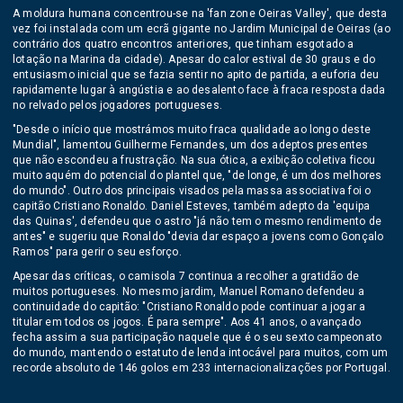
A moldura humana concentrou-se na 'fan zone Oeiras Valley', que desta
vez foi instalada com um ecrã gigante no Jardim Municipal de Oeiras (ao
contrário dos quatro encontros anteriores, que tinham esgotado a
lotação na Marina da cidade). Apesar do calor estival de 30 graus e do
entusiasmo inicial que se fazia sentir no apito de partida, a euforia deu
rapidamente lugar à angústia e ao desalento face à fraca resposta dada
no relvado pelos jogadores portugueses.
"Desde o início que mostrámos muito fraca qualidade ao longo deste
Mundial", lamentou Guilherme Fernandes, um dos adeptos presentes
que não escondeu a frustração. Na sua ótica, a exibição coletiva ficou
muito aquém do potencial do plantel que, "de longe, é um dos melhores
do mundo". Outro dos principais visados pela massa associativa foi o
capitão Cristiano Ronaldo. Daniel Esteves, também adepto da 'equipa
das Quinas', defendeu que o astro "já não tem o mesmo rendimento de
antes" e sugeriu que Ronaldo "devia dar espaço a jovens como Gonçalo
Ramos" para gerir o seu esforço.
Apesar das críticas, o camisola 7 continua a recolher a gratidão de
muitos portugueses. No mesmo jardim, Manuel Romano defendeu a
continuidade do capitão: "Cristiano Ronaldo pode continuar a jogar a
titular em todos os jogos. É para sempre". Aos 41 anos, o avançado
fecha assim a sua participação naquele que é o seu sexto campeonato
do mundo, mantendo o estatuto de lenda intocável para muitos, com um
recorde absoluto de 146 golos em 233 internacionalizações por Portugal.