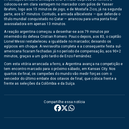
colocou-se em clara vantagem no marcador com golos de Yasser
Ibrahim, logo aos 15 minutos de jogo, e de Mostafa Zico, já na segunda
parte, aos 67 minutos. Contudo, a armada albiceleste — que defende o
título mundial conquistado no Qatar — arrancou para uma ponta final
avassaladora em apenas 13 minutos.
A reação argentina começou a desenhar-se aos 79 minutos por
intermédio do defesa Cristian Romero. Pouco depois, aos 83, o capitão
Lionel Messi restabeleceu a igualdade no marcador, deixando os
egípcios em choque. A reviravolta completa e a consequente festa sul-
americana ficaram fechadas já no período de compensação, aos 90+2
minutos, graças a um golo tardio de Enzo Fernández.
Com esta vitória arrancada a ferro, a Argentina avança na competição e
tem encontro marcado para o próximo sábado, em Kansas City. Nos
quartos de final, os campeões do mundo vão medir forças com o
vencedor do último embate dos oitavos de final, que coloca frente a
frente as seleções da Colômbia e da Suíça.
Compartilhe essa notícia