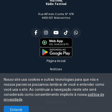
Rádio Festival
Rua Alfredo Cunha N° 478
4450-021 Matosinhos
Página Inicial
Notícias
Programação
Nosso site usa cookies e outras tecnologias para que nós e
nossos parceiros possamos lembrar de você e entender como
Publicidade
você usa o site. Ao continuar a navegação neste site será
Política de privacidade
considerado como consentimento implícito à nossa
política de
privacidade
.
Transparência
Rádio Festival, Todos os direitos reservados,
Entendi