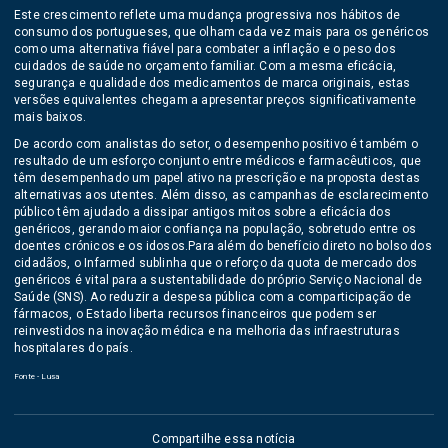
Este crescimento reflete uma mudança progressiva nos hábitos de
consumo dos portugueses, que olham cada vez mais para os genéricos
como uma alternativa fiável para combater a inflação e o peso dos
cuidados de saúde no orçamento familiar. Com a mesma eficácia,
segurança e qualidade dos medicamentos de marca originais, estas
versões equivalentes chegam a apresentar preços significativamente
mais baixos.
De acordo com analistas do setor, o desempenho positivo é também o
resultado de um esforço conjunto entre médicos e farmacêuticos, que
têm desempenhado um papel ativo na prescrição e na proposta destas
alternativas aos utentes. Além disso, as campanhas de esclarecimento
público têm ajudado a dissipar antigos mitos sobre a eficácia dos
genéricos, gerando maior confiança na população, sobretudo entre os
doentes crónicos e os idosos.Para além do benefício direto no bolso dos
cidadãos, o Infarmed sublinha que o reforço da quota de mercado dos
genéricos é vital para a sustentabilidade do próprio Serviço Nacional de
Saúde (SNS). Ao reduzir a despesa pública com a comparticipação de
fármacos, o Estado liberta recursos financeiros que podem ser
reinvestidos na inovação médica e na melhoria das infraestruturas
hospitalares do país.
Fonte - Lusa
Compartilhe essa notícia