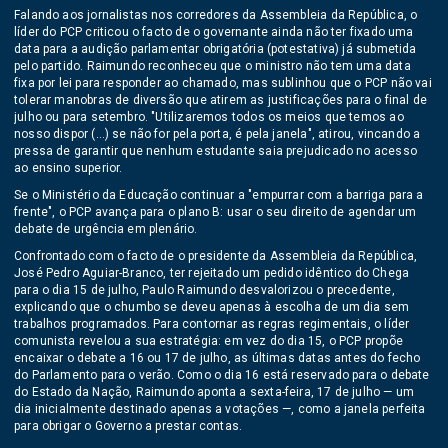
Falando aos jornalistas nos corredores da Assembleia da República, o
líder do PCP criticou o facto de o governante ainda não ter fixado uma
data para a audição parlamentar obrigatória (potestativa) já submetida
pelo partido. Raimundo reconheceu que o ministro não tem uma data
fixa por lei para responder ao chamado, mas sublinhou que o PCP não vai
tolerar manobras de diversão que atirem as justificações para o final de
julho ou para setembro. "Utilizaremos todos os meios que temos ao
nosso dispor (…) se não for pela porta, é pela janela", atirou, vincando a
pressa de garantir que nenhum estudante saia prejudicado no acesso
ao ensino superior.
Se o Ministério da Educação continuar a "empurrar com a barriga para a
frente", o PCP avança para o plano B: usar o seu direito de agendar um
debate de urgência em plenário.
Confrontado com o facto de o presidente da Assembleia da República,
José Pedro Aguiar-Branco, ter rejeitado um pedido idêntico do Chega
para o dia 15 de julho, Paulo Raimundo desvalorizou o precedente,
explicando que o chumbo se deveu apenas à escolha de um dia sem
trabalhos programados. Para contornar as regras regimentais, o líder
comunista revelou a sua estratégia: em vez do dia 15, o PCP propõe
encaixar o debate a 16 ou 17 de julho, as últimas datas antes do fecho
do Parlamento para o verão. Como o dia 16 está reservado para o debate
do Estado da Nação, Raimundo aponta a sexta-feira, 17 de julho — um
dia inicialmente destinado apenas a votações —, como a janela perfeita
para obrigar o Governo a prestar contas.