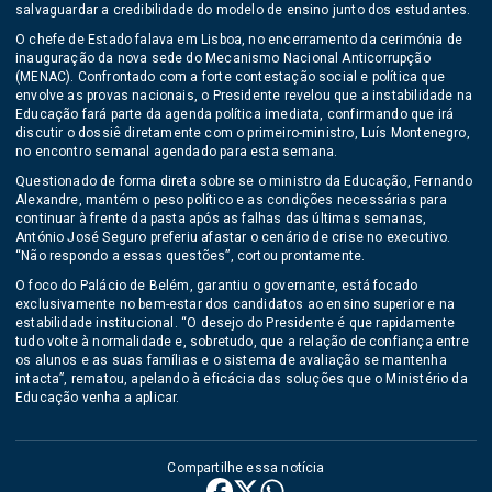
salvaguardar a credibilidade do modelo de ensino junto dos estudantes.
O chefe de Estado falava em Lisboa, no encerramento da cerimónia de
inauguração da nova sede do Mecanismo Nacional Anticorrupção
(MENAC). Confrontado com a forte contestação social e política que
envolve as provas nacionais, o Presidente revelou que a instabilidade na
Educação fará parte da agenda política imediata, confirmando que irá
discutir o dossiê diretamente com o primeiro-ministro, Luís Montenegro,
no encontro semanal agendado para esta semana.
Questionado de forma direta sobre se o ministro da Educação, Fernando
Alexandre, mantém o peso político e as condições necessárias para
continuar à frente da pasta após as falhas das últimas semanas,
António José Seguro preferiu afastar o cenário de crise no executivo.
“Não respondo a essas questões”, cortou prontamente.
O foco do Palácio de Belém, garantiu o governante, está focado
exclusivamente no bem-estar dos candidatos ao ensino superior e na
estabilidade institucional. “O desejo do Presidente é que rapidamente
tudo volte à normalidade e, sobretudo, que a relação de confiança entre
os alunos e as suas famílias e o sistema de avaliação se mantenha
intacta”, rematou, apelando à eficácia das soluções que o Ministério da
Educação venha a aplicar.
Compartilhe essa notícia