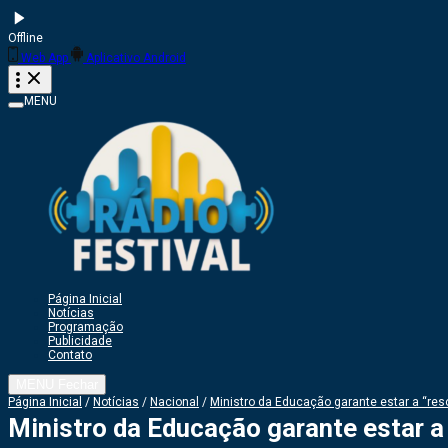
Offline
Web App
Aplicativo Android
MENU
Página Inicial
Notícias
Programação
Publicidade
Contato
MENU
Fechar
Página Inicial
/
Notícias
/
Nacional
/
Ministro da Educação garante estar a “re
Ministro da Educação garante estar a