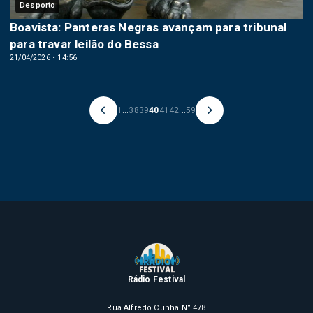
Desporto
Boavista: Panteras Negras avançam para tribunal
para travar leilão do Bessa
21/04/2026 • 14:56
1
...
38
39
40
41
42
...
59
Rádio Festival
Rua Alfredo Cunha N° 478