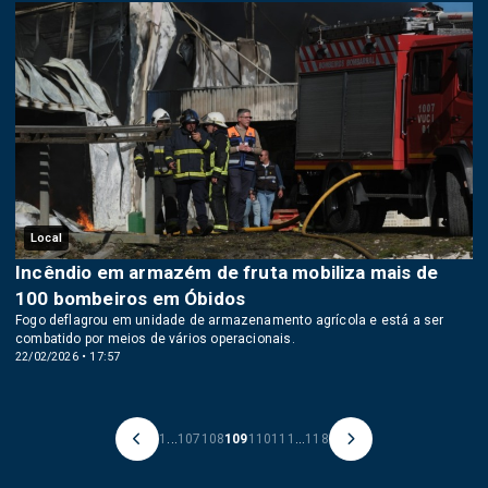
Local
Incêndio em armazém de fruta mobiliza mais de
100 bombeiros em Óbidos
Fogo deflagrou em unidade de armazenamento agrícola e está a ser
combatido por meios de vários operacionais.
22/02/2026 • 17:57
1
...
107
108
109
110
111
...
118