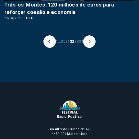
Trás-os-Montes: 120 milhões de euros para
reforçar coesão e economia
21/04/2026 • 16:16
1
...
30
31
32
33
34
Rádio Festival
Rua Alfredo Cunha N° 478
4450-021 Matosinhos