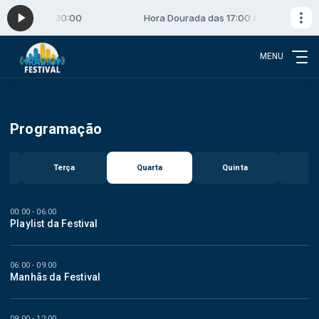
as 17:00 às 20:00
Hora Dourada das 17:00 às 20:00
MENU
Programação
Terça
Quarta
Quinta
Se
00:00 - 06:00
Playlist da Festival
06:00 - 09:00
Manhãs da Festival
09:00 - 12:00