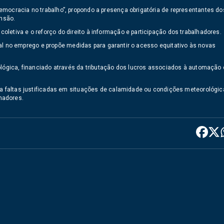
emocracia no trabalho”, propondo a presença obrigatória de representantes do
nsão.
letiva e o reforço do direito à informação e participação dos trabalhadores.
icial no emprego e propõe medidas para garantir o acesso equitativo às novas
ológica, financiado através da tributação dos lucros associados à automação 
ita faltas justificadas em situações de calamidade ou condições meteorológi
hadores.