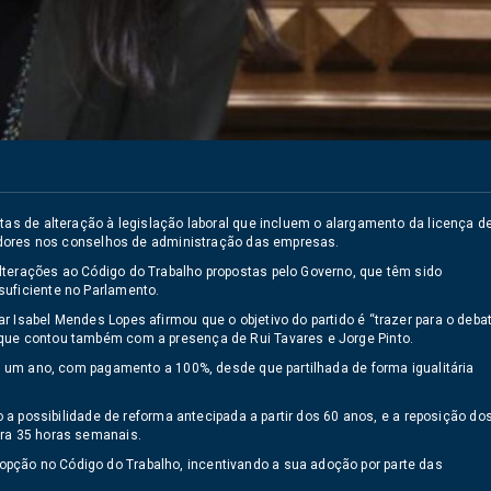
tas de alteração à legislação laboral que incluem o alargamento da licença d
lhadores nos conselhos de administração das empresas.
lterações ao Código do Trabalho propostas pelo Governo, que têm sido
suficiente no Parlamento.
 Isabel Mendes Lopes afirmou que o objetivo do partido é “trazer para o deba
 que contou também com a presença de Rui Tavares e Jorge Pinto.
té um ano, com pagamento a 100%, desde que partilhada de forma igualitária
o a possibilidade de reforma antecipada a partir dos 60 anos, e a reposição do
ara 35 horas semanais.
pção no Código do Trabalho, incentivando a sua adoção por parte das