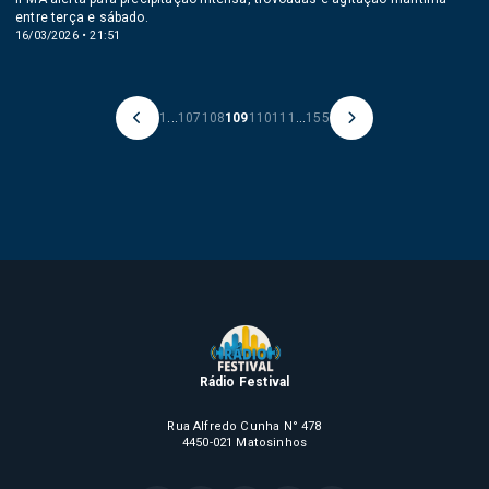
entre terça e sábado.
16/03/2026 • 21:51
1
...
107
108
109
110
111
...
155
Rádio Festival
Rua Alfredo Cunha N° 478
4450-021 Matosinhos