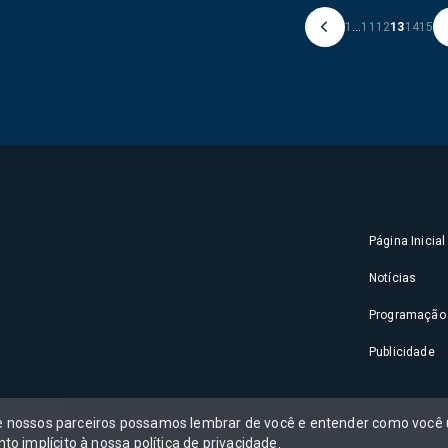
1
...
11
12
13
14
15
Página Inicial
Notícias
Programação
Publicidade
 e nossos parceiros possamos lembrar de você e entender como você u
to implícito à nossa
política de privacidade
.