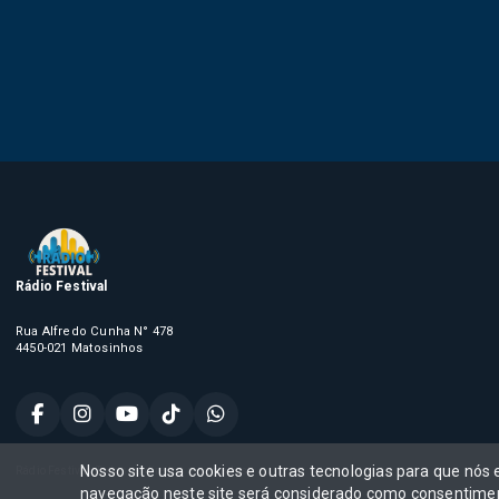
Rádio Festival
Rua Alfredo Cunha N° 478
4450-021 Matosinhos
Nosso site usa cookies e outras tecnologias para que nós
Rádio Festival, Todos os direitos reservados,
navegação neste site será considerado como consentimen