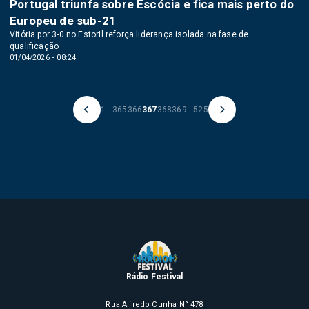
Portugal triunfa sobre Escócia e fica mais perto do
Europeu de sub-21
Vitória por 3-0 no Estoril reforça liderança isolada na fase de
qualificação
01/04/2026 • 08:24
1
...
365
366
367
368
369
...
525
Rádio Festival
Rua Alfredo Cunha N° 478