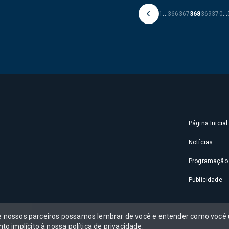
1
...
366
367
368
369
370
...
Página Inicial
Notícias
Programação
Publicidade
 e nossos parceiros possamos lembrar de você e entender como você u
to implícito à nossa
política de privacidade
.