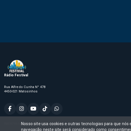
Rádio Festival
Rua Alfredo Cunha N° 478
4450-021 Matosinhos
Nosso site usa cookies e outras tecnologias para que nós
Rádio Festival, Todos os direitos reservados,
navegação neste site será considerado como consentimen