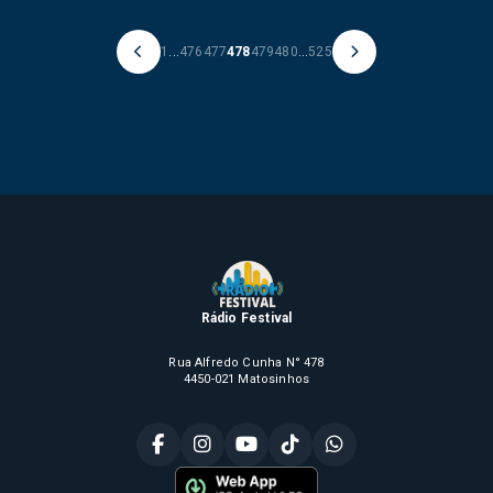
1
...
476
477
478
479
480
...
525
Rádio Festival
Rua Alfredo Cunha N° 478
4450-021 Matosinhos