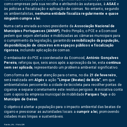
como empresas pela sua recolha e atribuindo às autarquias, à
ASAE
e
às polícias a fiscalização e aplicação de coimas. No entanto, segundo
os ambientalistas,
nenhuma entidade fiscaliza regularmente e quase
ninguém cumpre a lei
.
Numa carta enviada ao novo presidente da
Associação Nacional de
Municípios Portugueses (ANMP)
, Pedro Pimpão, o PCE e a Ecomood
pedem que sejam alertadas e mobilizadas as câmaras municipais para
o cumprimento da legislação, garantindo
sensibilização da população,
disponibilização de cinzeiros em espaços públicos e fiscalização
rigorosa
, incluindo aplicação de coimas.
O embaixador do PCE e coordenador da Ecomood,
António Gonçalves
Pereira
, reforçou que, seis anos após a aprovação da lei, esta
continua
sem ser aplicada
, representando um problema ambiental significativo.
Como forma de chamar atenção para o tema, no dia
21 de fevereiro
,
será realizada em
Algés
a ação
“Limpar (Beatas) de Bicla”
, em que
ambientalistas percorrerão a cidade de bicicleta para recolher pontas de
cigarros e separar corretamente este resíduo perigoso. A iniciativa conta
com o apoio da empresa municipal de mobilidade
Parques Tejo
e do
Município de Oeiras
.
O objetivo é alertar a população para o impacto ambiental das beatas de
cigarro e pressionar as autoridades locais a
cumprir a lei
, promovendo
cidades mais limpas e sustentáveis.
Fonte:JN / Foto:DR