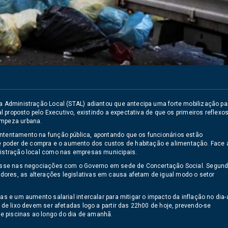
da Administração Local (STAL) adiantou que antecipa uma forte mobilização pa
al proposto pelo Executivo, existindo a expectativa de que os primeiros reflexo
impeza urbana.
ontentamento na função pública, apontando que os funcionários estão
 poder de compra e o aumento dos custos de habitação e alimentação. Face 
inistração local como nas empresas municipais.
impasse nas negociações com o Governo em sede de Concertação Social. Segun
ores, as alterações legislativas em causa afetam de igual modo o setor
as e um aumento salarial intercalar para mitigar o impacto da inflação no dia-
 de lixo devem ser afetadas logo a partir das 22h00 de hoje, prevendo-se
e piscinas ao longo do dia de amanhã.