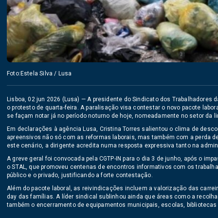
Foto:Estela Silva / Lusa
Lisboa, 02 jun 2026 (Lusa) — A presidente do Sindicato dos Trabalhadores 
o protesto de quarta-feira. A paralisação visa contestar o novo pacote labor
se façam notar já no período noturno de hoje, nomeadamente no setor da l
Em declarações à agência Lusa, Cristina Torres salientou o clima de desc
apreensivos não só com as reformas laborais, mas também com a perda de
este cenário, a dirigente acredita numa resposta expressiva tanto na adm
A greve geral foi convocada pela CGTP-IN para o dia 3 de junho, após o 
o STAL, que promoveu centenas de encontros informativos com os trabalhad
público e o privado, justificando a forte contestação.
Além do pacote laboral, as reivindicações incluem a valorização das carreir
day das famílias. A líder sindical sublinhou ainda que áreas como a recolha
também o encerramento de equipamentos municipais, escolas, bibliotecas 