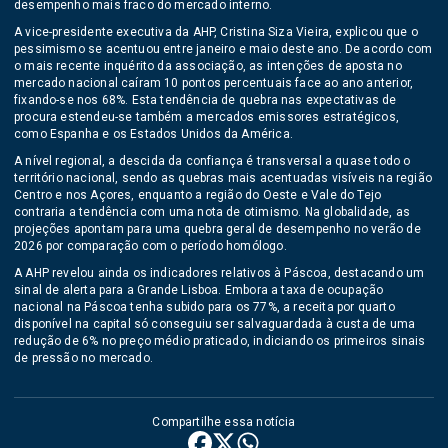
desempenho mais fraco do mercado interno.
A vice-presidente executiva da AHP, Cristina Siza Vieira, explicou que o
pessimismo se acentuou entre janeiro e maio deste ano. De acordo com
o mais recente inquérito da associação, as intenções de aposta no
mercado nacional caíram 10 pontos percentuais face ao ano anterior,
fixando-se nos 68%. Esta tendência de quebra nas expectativas de
procura estendeu-se também a mercados emissores estratégicos,
como Espanha e os Estados Unidos da América.
A nível regional, a descida da confiança é transversal a quase todo o
território nacional, sendo as quebras mais acentuadas visíveis na região
Centro e nos Açores, enquanto a região do Oeste e Vale do Tejo
contraria a tendência com uma nota de otimismo. Na globalidade, as
projeções apontam para uma quebra geral de desempenho no verão de
2026 por comparação com o período homólogo.
A AHP revelou ainda os indicadores relativos à Páscoa, destacando um
sinal de alerta para a Grande Lisboa. Embora a taxa de ocupação
nacional na Páscoa tenha subido para os 77%, a receita por quarto
disponível na capital só conseguiu ser salvaguardada à custa de uma
redução de 6% no preço médio praticado, indiciando os primeiros sinais
de pressão no mercado.
Compartilhe essa notícia