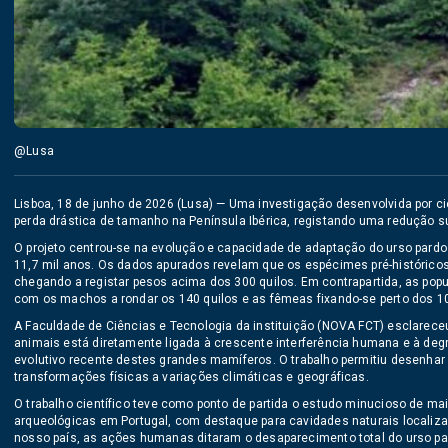
@Lusa
Lisboa, 18 de junho de 2026 (Lusa) — Uma investigação desenvolvida por ci
perda drástica de tamanho na Península Ibérica, registando uma redução su
O projeto centrou-se na evolução e capacidade de adaptação do urso pardo
11,7 mil anos. Os dados apurados revelam que os espécimes pré-históric
chegando a registar pesos acima dos 300 quilos. Em contrapartida, as pop
com os machos a rondar os 140 quilos e as fêmeas fixando-se perto dos 10
A Faculdade de Ciências e Tecnologia da instituição (NOVA FCT) esclarece
animais está diretamente ligada à crescente interferência humana e à d
evolutivo recente destes grandes mamíferos. O trabalho permitiu desenha
transformações físicas a variações climáticas e geográficas.
O trabalho científico teve como ponto de partida o estudo minucioso de ma
arqueológicas em Portugal, com destaque para cavidades naturais localiz
nosso país, as ações humanas ditaram o desaparecimento total do urso pard