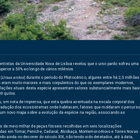
entistas da Universidade Nova de Lisboa revelou que o urso pardo sofreu uma
perior a 50% ao longo de vários milénios.
 (
Ursus arctos
) durante o período do Plistocénico, algures entre há 2,5 milhões
os eram muito maiores e mais corpulentos do que os exemplares modernos,
ulações atuais desta espécie apresentam valores substancialmente mais baix
0 quilos.
u, em nota de imprensa, que esta quebra acentuada na escala corporal dos
egradação dos ecossistemas onde habitavam, fatores que moldaram o percurso
r um novo mapa sobre a evolução da espécie na região, associando as
is de meio milhar de peças fósseis recolhidas em seis localizações
adas em Tomar, Peniche, Cadaval, Alcobaça, Montemor-o-Novo e Torres Novas.
o ainda no decorrer do século XIX, não tendo sido detetados, até à data,