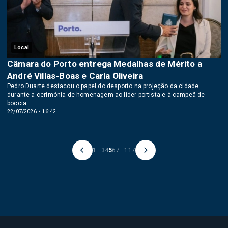
Local
Câmara do Porto entrega Medalhas de Mérito a
André Villas-Boas e Carla Oliveira
Pedro Duarte destacou o papel do desporto na projeção da cidade
durante a cerimónia de homenagem ao líder portista e à campeã de
boccia.
22/07/2026 • 16:42
1
...
3
4
5
6
7
...
117