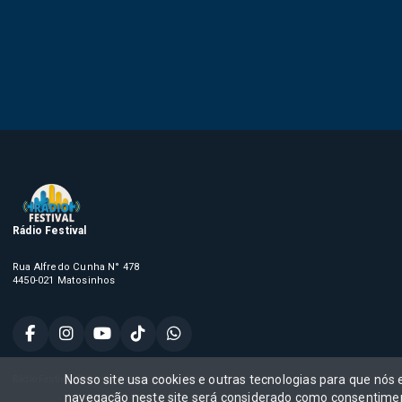
Rádio Festival
Rua Alfredo Cunha N° 478
4450-021 Matosinhos
Nosso site usa cookies e outras tecnologias para que nós
Rádio Festival, Todos os direitos reservados,
navegação neste site será considerado como consentimen