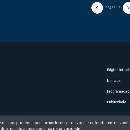
1
2
3
4
5
6
...
34
Página Inicial
Notícias
Programação
Publicidade
 e nossos parceiros possamos lembrar de você e entender como você u
to implícito à nossa
política de privacidade
.