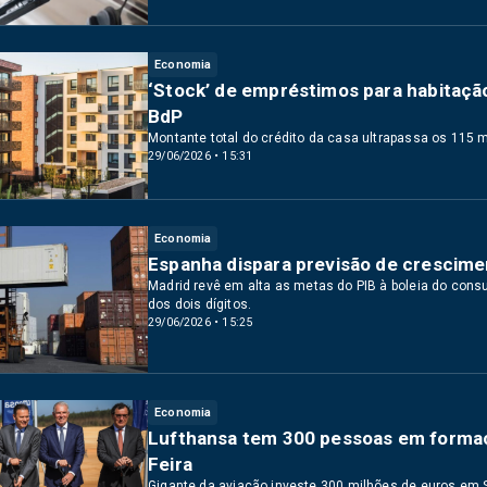
Economia
‘Stock’ de empréstimos para habitaç
BdP
Montante total do crédito da casa ultrapassa os 115 m
29/06/2026 • 15:31
Economia
Espanha dispara previsão de crescime
Madrid revê em alta as metas do PIB à boleia do con
dos dois dígitos.
29/06/2026 • 15:25
Economia
Lufthansa tem 300 pessoas em formaçã
Feira
Gigante da aviação investe 300 milhões de euros em 