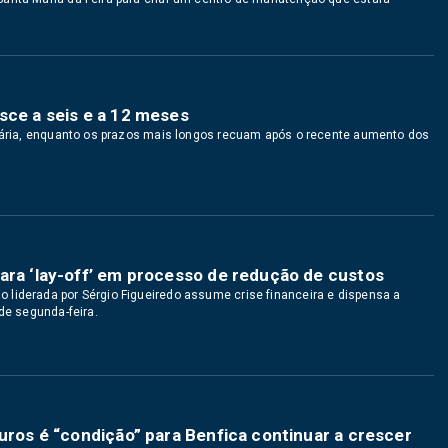
sce a seis e a 12 meses
diária, enquanto os prazos mais longos recuam após o recente aumento dos
ara ‘lay-off’ em processo de redução de custos
liderada por Sérgio Figueiredo assume crise financeira e dispensa a
de segunda-feira.
euros é “condição” para Benfica continuar a crescer