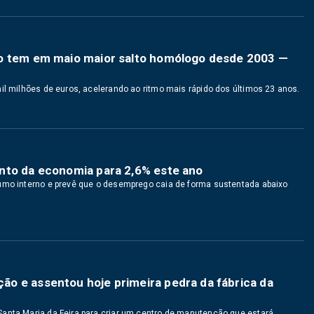
ão tem em maio maior salto homólogo desde 2003 —
il milhões de euros, acelerando ao ritmo mais rápido dos últimos 23 anos.
nto da economia para 2,6% este ano
sumo interno e prevê que o desemprego caia de forma sustentada abaixo
o e assentou hoje primeira pedra da fábrica da
Santa Maria da Feira para criar um centro de manutenção que estará