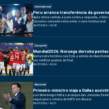
International
Peru arranca transferência da governa
Após vitória renhida à justa contra a esquerda, a líde
Executivo cessante tenta evitar o caos institucional.
06/07/2026 • 06:28
Desporto
Mundial2026: Noruega derruba pentaca
Numa noite histórica nos EUA, a estrela do Manchester
uns inéditos quartos de final.
06/07/2026 • 06:24
Nacional
Primeiro-ministro viaja a Dallas assist
Luís Montenegro falha o arranque das Jornadas Parlam
seguir para a cimeira da NATO em Ancara.
06/07/2026 • 06:21