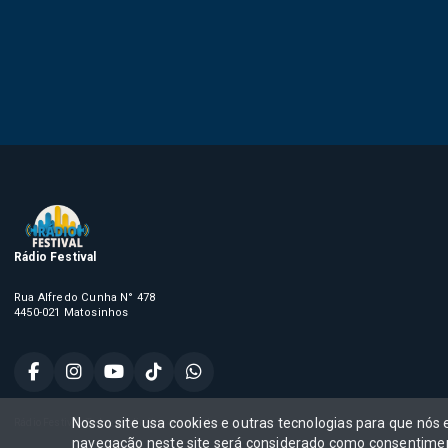
Rádio Festival
Rua Alfredo Cunha N° 478
4450-021 Matosinhos
Nosso site usa cookies e outras tecnologias para que nós
Rádio Festival, Todos os direitos reservados,
navegação neste site será considerado como consentimen