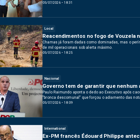
05/07/2026 • 18:31
Local
Reacendimentos no fogo de Vouzela 
Chamas já foram dadas como dominadas, mas o perím
de mil operacionais sob alerta máximo.
05/07/2026 • 18:25
Nacional
Governo tem de garantir que nenhum 
Paulo Raimundo aponta o dedo ao Executivo após caos
"bronca descomunal" que forçou o adiamento das not
05/07/2026 • 18:09
International
Ex-PM francês Édouard Philippe antec