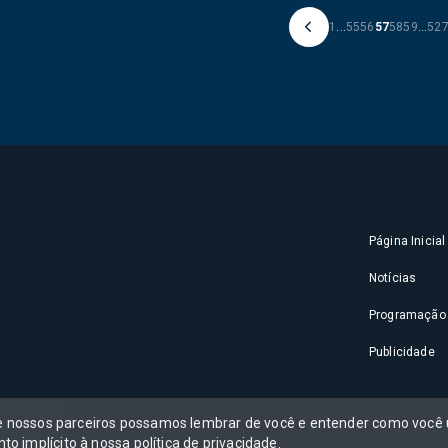
1
...
55
56
57
58
59
...
52
Página Inicial
Notícias
Programação
Publicidade
 e nossos parceiros possamos lembrar de você e entender como você u
to implícito à nossa
política de privacidade
.